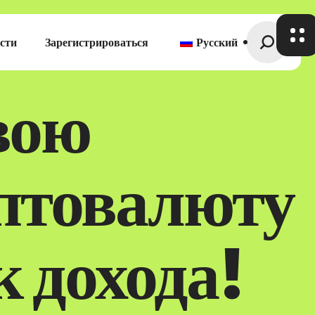
сти
Зарегистрироваться
Русский
вою
птовалюту
 дохода!