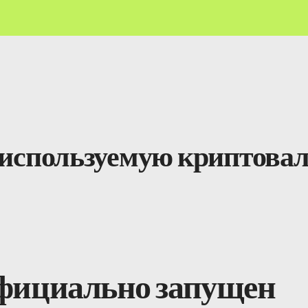
еиспользуемую криптова
фициально запущен