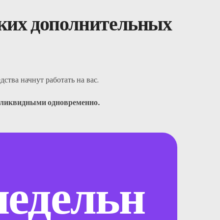
аких дополнительных
дства начнут работать на вас.
ь ликвидными одновременно.
едельн