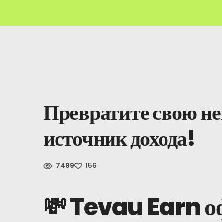
Превратите свою н
источник дохода!
7489
156
💸 Tevau Earn о