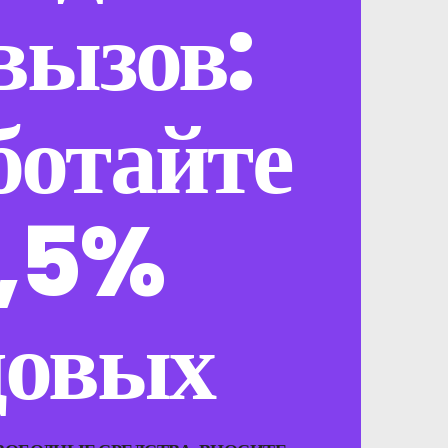
вызов:
ботайте
,5%
довых