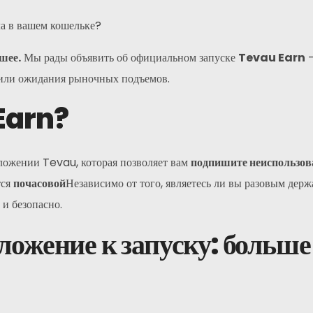
ла в вашем кошельке?
шее.
Мы рады объявить об официальном запуске
Tevau Earn
—
 или ожидания рыночных подъемов.
 Earn?
ожении Tevau, которая позволяет вам
подпишите неиспользов
тся
почасовой
Независимо от того, являетесь ли вы разовым де
и безопасно.
ложение к запуску: больше