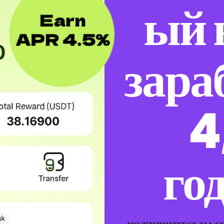
ый 
зара
4
го