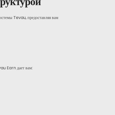
труктурой
системы Tevau, предоставляя вам
Подписаться
аш опыт и страсть к веб-дизайну отличают нас от других
au Earn дает вам:
гентств.
Инстаграм
Твиттер
LinkedIn