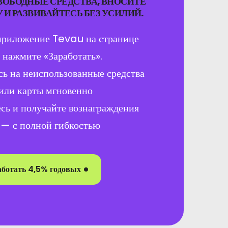
ВОБОДНЫЕ СРЕДСТВА, ВНОСИТЕ
И РАЗВИВАЙТЕСЬ БЕЗ УСИЛИЙ.
приложение Tevau на странице
 нажмите «Заработать».
ь на неиспользованные средства
или карты мгновенно
сь и получайте вознаграждения
 — с полной гибкостью
аботать 4,5% годовых