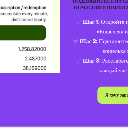
ПОДПИШИТЕСЬ НА С
ПОЧАСОВУЮ ОПЛАТУ 
✅
Шаг 1:
Откройте 
«Кошелек» и
✅
Шаг 2:
Подпишитес
кошелька 
✅
Шаг 3:
Расслабьте
каждый час
Я хочу зар