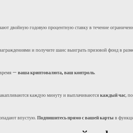
чают двойную годовую процентную ставку в течение ограничен
награждениями и получите шанс выиграть призовой фонд в раз
 время —
ваша криптовалюта, ваш контроль
.
накапливаются каждую минуту и выплачиваются
каждый час
, п
опадают впустую.
Подпишитесь прямо с вашей карты
в функци