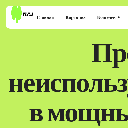
Главная
Карточка
Кошелек
Пр
неисполь
в мощны