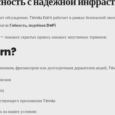
асность с надежной инфрас
жит обсуждению. Tevau Earn работает в рамках безопасной эко
лагая
Гибкость, подобная DeFi
.
— никаких скрытых правил, никаких запутанных терминов.
arn?
Контакты
Адрес:
Н
чевником, фрилансером или долгосрочным держателем акций, Tev
а
Главное : Гонконг
Филиал: Малайзия
рисков
од
Телефон:
ествующего приложения Tevau
+6011 5888 4061
ть на ваших условиях
Электронная почта: