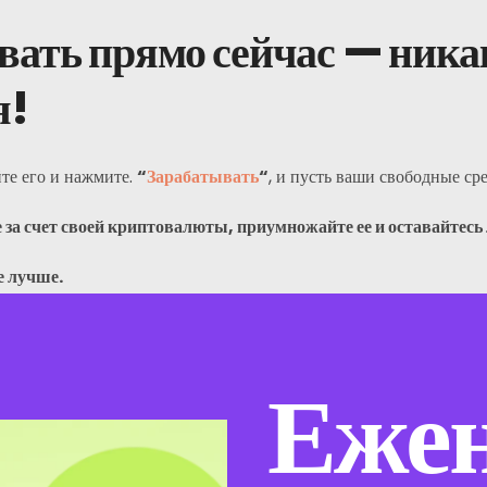
Телеграмма
вать прямо сейчас — ник
я!
те его и нажмите.
“
Зарабатывать
“
, и пусть ваши свободные сре
 за счет своей криптовалюты, приумножайте ее и оставайтес
е лучше.
Ежен