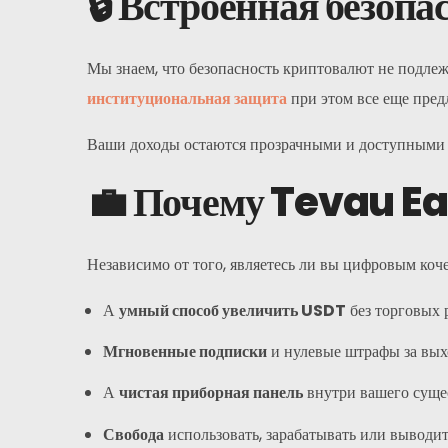
🔒 Встроенная безоп
Мы знаем, что безопасность криптовалют не подле
институциональная защита
при этом все еще пред
Ваши доходы остаются прозрачными и доступными 
💼 Почему Tevau E
Главная
Карточка
Независимо от того, являетесь ли вы цифровым ко
Кошелек
А
умный способ увеличить USDT
без торговых 
Финансы
Мгновенные подписки
и нулевые штрафы за вых
А
чистая приборная панель
внутри вашего сущ
О
Свобода
использовать, зарабатывать или выводи