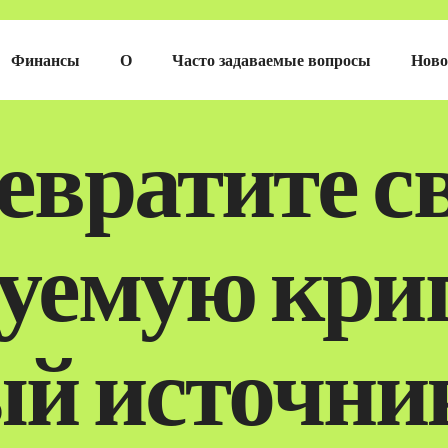
Финансы
О
Часто задаваемые вопросы
Ново
евратите с
зуемую кри
й источник