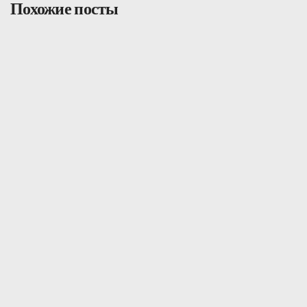
Похожие посты
Общий
Январь 26, 2026
Стейблкоины в Азии: от проблемных
моментов к практичной системе PayFi.
Читать далее