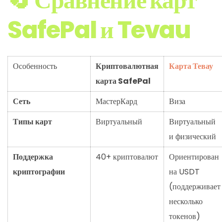
🔄 Сравнение карт
SafePal и Tevau
Особенность
Криптовалютная
Карта Тевау
карта SafePal
Сеть
МастерКард
Виза
Типы карт
Виртуальный
Виртуальный
и физический
Поддержка
40+ криптовалют
Ориентирован
криптографии
на USDT
(поддерживает
несколько
токенов)