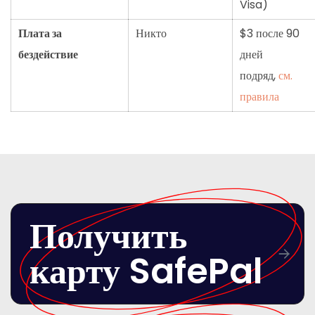
Visa)
Плата за
Никто
$3 после 90
бездействие
дней
подряд,
см.
правила
Получить
карту SafePal