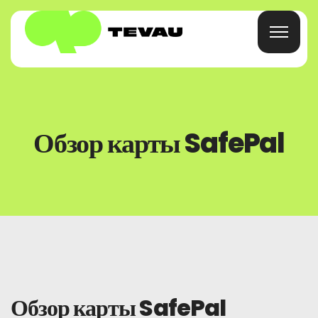
Главная
Обзор карты SafePal
Карточка
Кошелек
Финансы
О
Обзор карты SafePal
Часто Задаваемые Вопросы