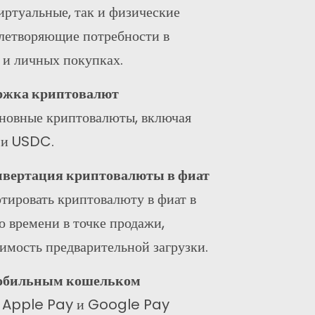
иртуальные, так и физические
влетворяющие потребности в
 и личных покупках.
ржка криптовалют
новные криптовалюты, включая
Подписаться
 и USDC.
аш опыт и страсть к веб-дизайну отличают нас от других
вертация криптовалюты в фиат
гентств.
тировать криптовалюту в фиат в
о времени в точке продажи,
Инстаграм
Твиттер
LinkedIn
имость предварительной загрузки.
мобильным кошельком
с Apple Pay и Google Pay