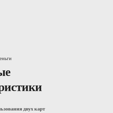
еньги
ые
ристики
ьзования двух карт