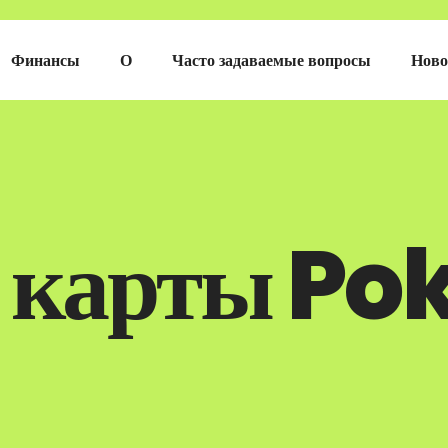
Финансы
О
Часто задаваемые вопросы
Ново
 карты P