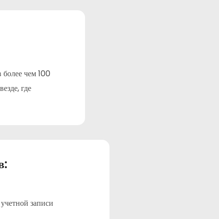
 более чем 100
езде, где
в:
 учетной записи