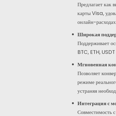
Предлагает как в
карты Visa, удо
онлайн-расходах
Широкая подде
Поддерживает ос
Контакты
BTC, ETH, USDT
Адрес:
Н
Мгновенная кон
а
Главное : Гонконг
Позволяет конвер
Филиал: Малайзия
режиме реальног
устраняя необход
Телефон:
Интеграция с 
+6011 5888 4061
Совместимость 
Электронная почта: