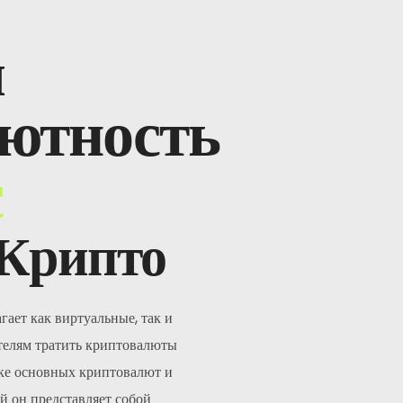
я
ютность
с
 Крипто
гает как виртуальные, так и
телям тратить криптовалюты
ке основных криптовалют и
 он представляет собой