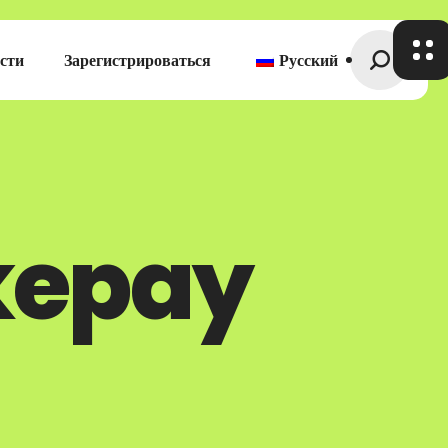
сти
Зарегистрироваться
Русский
okepay