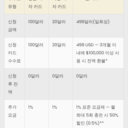
유형
자 카드
자 카드
신청
100달러
20달러
499달러(일회성)
금액
신청
100달러
20달러
499 USD — 3개월 이
카드
내에 $100,000 이상 사
수수료
용 시 전액 환불*
신청
0달러
0달러
0달러
후 잔
액
추가
1%
1%
1% 표준 요금제 — 월
요금
최대 5회 충전 시 50%
할인 (0.5%)**