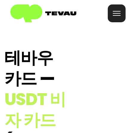
홈
테바우
카드
카드 —
지갑
USDT 비
재원
자 카드
에 대한
자주 묻는 질문