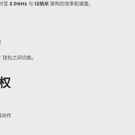
时至
2.0GHz
与
12纳米
架构的效率和速度。
理
FT 钱包之间切换。
主权
慢动作