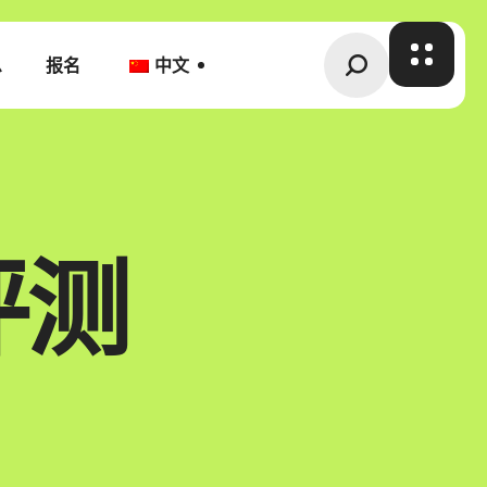
息
报名
中文
评测