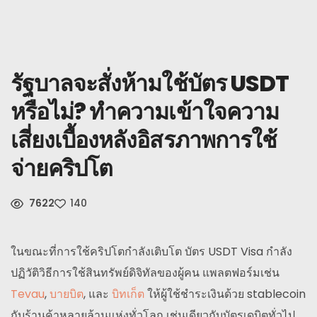
คำถามที่พบบ่อย
ข่าว
รัฐบาลจะสั่งห้ามใช้บัตร USDT
ลงทะเบียน
หรือไม่? ทำความเข้าใจความ
ไทย
เสี่ยงเบื้องหลังอิสรภาพการใช้
จ่ายคริปโต
7622
140
ในขณะที่การใช้คริปโตกำลังเติบโต บัตร USDT Visa กำลัง
ปฏิวัติวิธีการใช้สินทรัพย์ดิจิทัลของผู้คน แพลตฟอร์มเช่น
Tevau
,
บายบิต
, และ
บิทเก็ต
ให้ผู้ใช้ชำระเงินด้วย stablecoin
กับร้านค้าหลายล้านแห่งทั่วโลก เช่นเดียวกับบัตรเดบิตทั่วไป