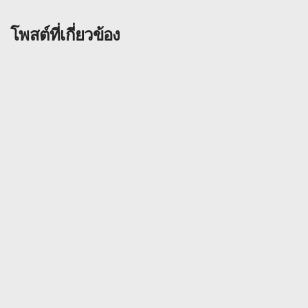
โพสต์ที่เกี่ยวข้อง
ทั่วไป
ทบทวน
3 มิถุนายน 2568
รีวิว LookCard
อ่านเพิ่มเติม