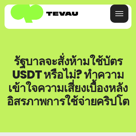
หน้าแรก
รัฐบาลจะสั่งห้ามใช้บัตร
การ์ด
USDT หรือไม่? ทำความ
เข้าใจความเสี่ยงเบื้องหลัง
กระเป๋าสตางค์
อิสรภาพการใช้จ่ายคริปโต
การเงิน
เกี่ยวกับ