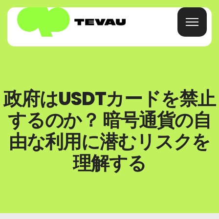
ホーム
政府はUSDTカードを禁止
カード
するのか？ 暗号通貨の自
財布
由な利用に潜むリスクを
理解する
ファイナンス
について
よくある質問