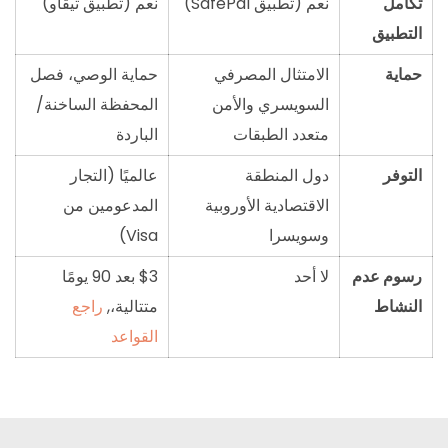
تكامل
نعم (تطبيق SafePal)
نعم (تطبيق تيڤاو)
التطبيق
حماية
الامتثال المصرفي
حماية الوصي، فصل
السويسري والأمن
المحفظة الساخنة/
متعدد الطبقات
الباردة
التوفر
دول المنطقة
عالميًا (التجار
الاقتصادية الأوروبية
المدعومين من
وسويسرا
Visa)
رسوم عدم
لا أحد
$3 بعد 90 يومًا
النشاط
متتالية،,
راجع
القواعد