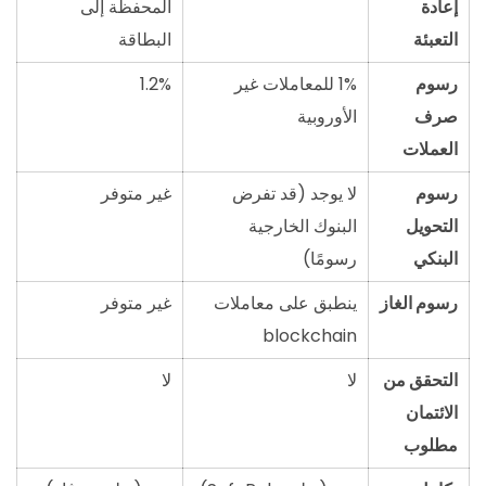
إعادة
المحفظة إلى
التعبئة
البطاقة
رسوم
1% للمعاملات غير
1.2%
صرف
الأوروبية
العملات
رسوم
لا يوجد (قد تفرض
غير متوفر
التحويل
البنوك الخارجية
البنكي
رسومًا)
رسوم الغاز
ينطبق على معاملات
غير متوفر
blockchain
التحقق من
لا
لا
الائتمان
مطلوب