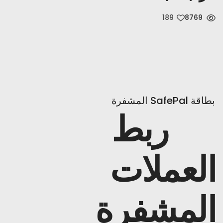
189
8769
أخبار
اشتراك
العربية
بطاقة SafePal المشفرة
ربط
العملات
المشفرة