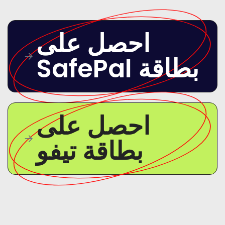
احصل على
بطاقة SafePal
احصل على
بطاقة تيفو