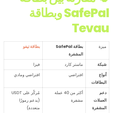
SafePal وبطاقة
Tevau
ميزة
بطاقة SafePal
بطاقة تيفو
المشفرة
شبكة
ماستر كارد
فيزا
أنواع
افتراضي
افتراضي ومادي
البطاقات
دعم
أكثر من 40 عملة
مُركّز على USDT
العملات
مشفرة
(يدعم رموزًا
المشفرة
متعددة)